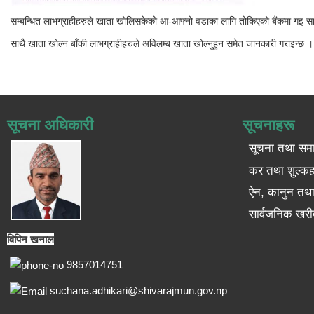
सम्बन्धित लाभग्राहीहरुले खाता खोलिसकेको आ-आफ्नो वडाका लागि तोकिएको बैंकमा गइ सामाजि
साथै खाता खोल्न बाँकी लाभग्राहीहरुले अविलम्ब खाता खोल्नुहुन समेत जानकारी गराइन्छ ।
सूचना अधिकारी
सूचनाहरू
सूचना तथा सम
कर तथा शुल्कह
ऐन, कानुन तथा 
सार्वजनिक खरी
विपिन खनाल
9857014751
suchana.adhikari@shivarajmun.gov.np