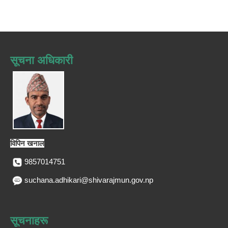
सूचना अधिकारी
विपिन खनाल
9857014751
suchana.adhikari@shivarajmun.gov.np
सूचनाहरू