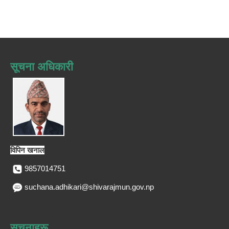
सूचना अधिकारी
विपिन खनाल
9857014751
suchana.adhikari@shivarajmun.gov.np
सूचनाहरू