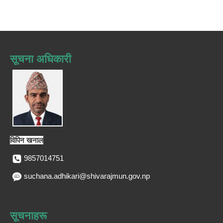
सूचना अधिकारी
विपिन खनाल
9857014751
suchana.adhikari@shivarajmun.gov.np
सूचनाहरू