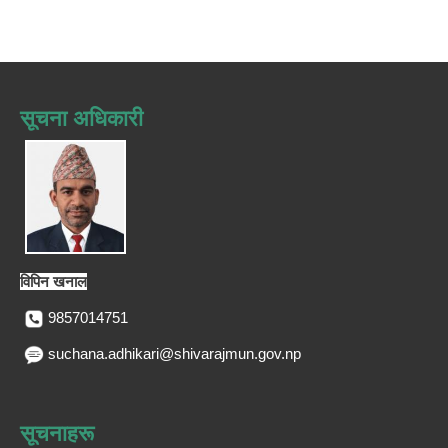
सूचना अधिकारी
विपिन खनाल
9857014751
suchana.adhikari@shivarajmun.gov.np
सूचनाहरू