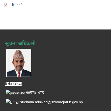
मा.वि..pdf
सूचना अधिकारी
विपिन खनाल
9857014751
suchana.adhikari@shivarajmun.gov.np