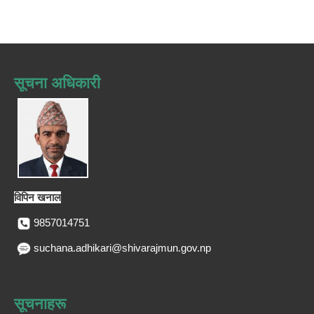
सूचना अधिकारी
विपिन खनाल
9857014751
suchana.adhikari@shivarajmun.gov.np
सूचनाहरू