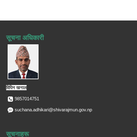
सूचना अधिकारी
विपिन खनाल
9857014751
suchana.adhikari@shivarajmun.gov.np
सूचनाहरू