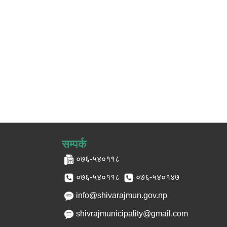
सम्पर्क
०७६-५४०११८
०७६-५४०११८
०७६-५४०१४७
info@shivarajmun.gov.np
shivrajmunicipality@gmail.com