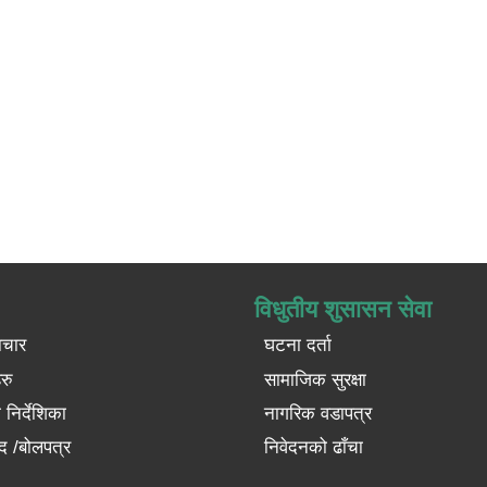
विधुतीय शुसासन सेवा
ाचार
घटना दर्ता
रु
सामाजिक सुरक्षा
निर्देशिका
नागरिक वडापत्र
द /बोलपत्र
निवेदनको ढाँचा