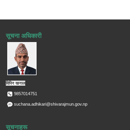
सूचना अधिकारी
विपिन खनाल
9857014751
suchana.adhikari@shivarajmun.gov.np
सूचनाहरू