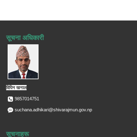
सूचना अधिकारी
विपिन खनाल
9857014751
suchana.adhikari@shivarajmun.gov.np
सूचनाहरू