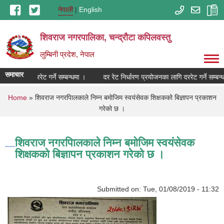
Skip to main content
नेपाली
English
शिवराज नगरपालिका, चन्द्राैटा कपिलवस्तु
लुम्बिनी प्रदेश, नेपाल
समाचार
ोजनका लागि दररेट गर्ने सम्बन्धमा ।
दर रेट निर्धारण प्रयोजनका लागि दररेट गर्ने सम्बन्ध
You are here
Home
» शिवराज नगरपािलकाले निम्न बमाेजिम स्वय‌ंसेवक शिक्षकको बिज्ञापन प्रकाशन
गरेकाे छ ।
शिवराज नगरपािलकाले निम्न बमाेजिम स्वय‌ंसेवक
शिक्षकको बिज्ञापन प्रकाशन गरेकाे छ ।
Submitted on:
Tue, 01/08/2019 - 11:32