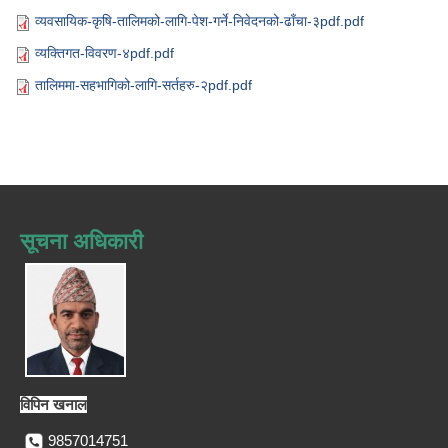
व्यवसायिक-कृषि-तालिमको-लागि-पेश-गर्ने-निवेदनको-ढाँचा-३pdf.pdf
व्यक्तिगत-विवरण-४pdf.pdf
तालिममा-सहभागिको-लागि-सर्तहरु-२pdf.pdf
सूचना अधिकारी
विपिन खनाल
9857014751